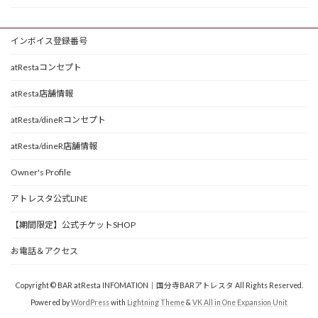
インボイス登録番号
atRestaコンセプト
atResta店舗情報
atResta/dineRコンセプト
atResta/dineR店舗情報
Owner's Profile
アトレスタ公式LINE
【期間限定】公式チケットSHOP
お電話＆アクセス
Copyright © BAR atResta INFOMATION｜国分寺BARアトレスタ All Rights Reserved.
Powered by
WordPress
with
Lightning Theme
&
VK All in One Expansion Unit