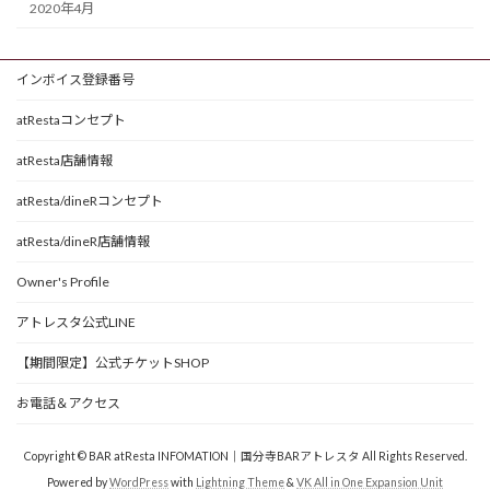
2020年4月
インボイス登録番号
atRestaコンセプト
atResta店舗情報
atResta/dineRコンセプト
atResta/dineR店舗情報
Owner's Profile
アトレスタ公式LINE
【期間限定】公式チケットSHOP
お電話＆アクセス
Copyright © BAR atResta INFOMATION｜国分寺BARアトレスタ All Rights Reserved.
Powered by
WordPress
with
Lightning Theme
&
VK All in One Expansion Unit