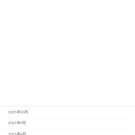
助成金・給付金
国分寺周辺情報
店主のぼやき
アーカイブ
2026年6月
2026年5月
2026年1月
2025年12月
2025年11月
2025年10月
2025年9月
2025年6月