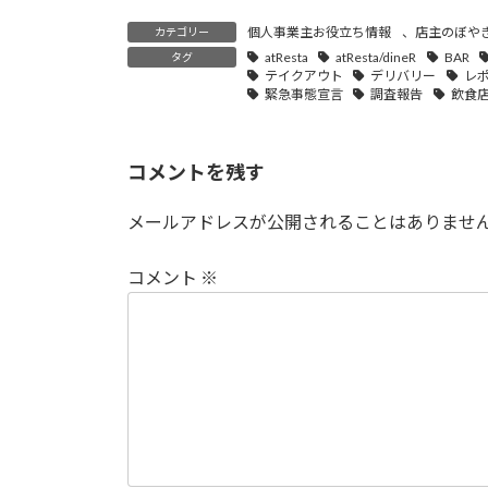
個人事業主お役立ち情報
、
店主のぼや
カテゴリー
atResta
atResta/dineR
BAR
タグ
テイクアウト
デリバリー
レ
緊急事態宣言
調査報告
飲食
コメントを残す
メールアドレスが公開されることはありませ
コメント
※