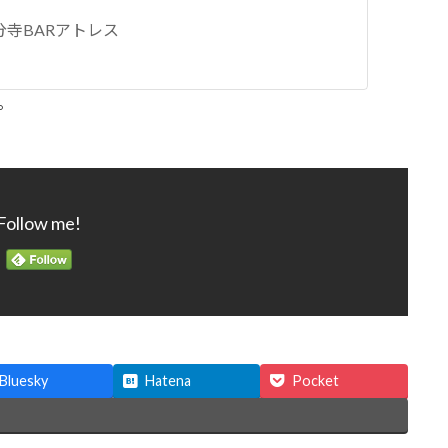
｜国分寺BARアトレス
。
Follow me!
Bluesky
Hatena
Pocket