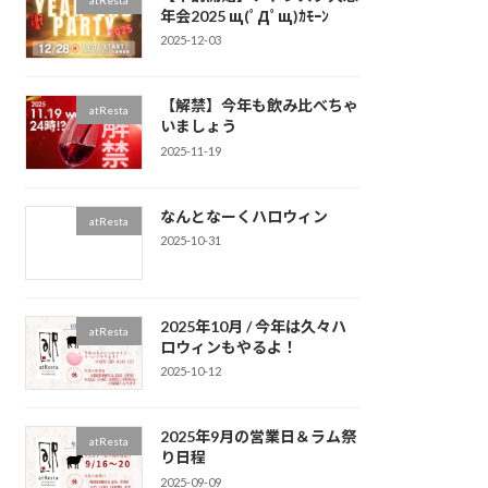
atResta
年会2025 щ(ﾟДﾟщ)ｶﾓｰﾝ
2025-12-03
【解禁】今年も飲み比べちゃ
atResta
いましょう
2025-11-19
なんとなーくハロウィン
atResta
2025-10-31
2025年10月 / 今年は久々ハ
atResta
ロウィンもやるよ！
2025-10-12
2025年9月の営業日＆ラム祭
atResta
り日程
2025-09-09