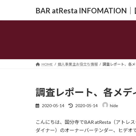
コ
ナ
BAR atResta INFOMAT
ン
ビ
テ
ゲ
ン
ー
ツ
シ
へ
ョ
ス
ン
キ
に
ッ
移
HOME
個人事業主お役立ち情報
調査レポート、各メ
プ
動
調査レポート、各メデ
最
2020-05-14
2020-05-14
hide
終
更
こんにちは、国分寺でBAR atResta（アトレス
新
日
ダイナー）のオーナーバーテンダー、ヒデオ
時