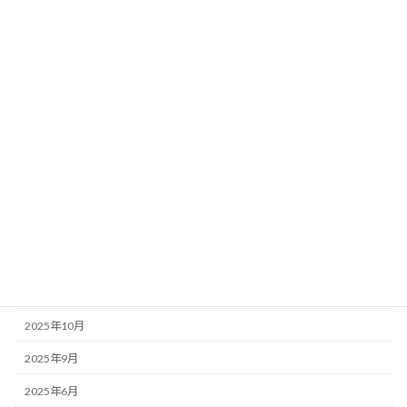
助成金・給付金
国分寺周辺情報
店主のぼやき
アーカイブ
2026年6月
2026年5月
2026年1月
2025年12月
2025年11月
2025年10月
2025年9月
2025年6月