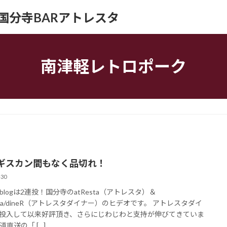
ION｜国分寺BARアトレスタ
南津軽レトロポーク
ギスカン間もなく品切れ！
-30
blogは2連投！国分寺のatResta（アトレスタ）＆
esta/dineR（アトレスタダイナー）のヒデオです。 アトレスタダイ
投入して以来好評頂き、さらにじわじわと支持が伸びてきていま
道直送の「 […]