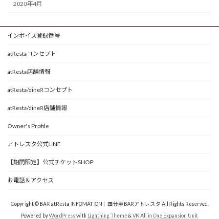
2020年4月
インボイス登録番号
atRestaコンセプト
atResta店舗情報
atResta/dineRコンセプト
atResta/dineR店舗情報
Owner's Profile
アトレスタ公式LINE
【期間限定】公式チケットSHOP
お電話＆アクセス
Copyright © BAR atResta INFOMATION｜国分寺BARアトレスタ All Rights Reserved.
Powered by
WordPress
with
Lightning Theme
&
VK All in One Expansion Unit