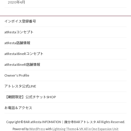
2020年4月
インボイス登録番号
atRestaコンセプト
atResta店舗情報
atResta/dineRコンセプト
atResta/dineR店舗情報
Owner's Profile
アトレスタ公式LINE
【期間限定】公式チケットSHOP
お電話＆アクセス
Copyright © BAR atResta INFOMATION｜国分寺BARアトレスタ All Rights Reserved.
Powered by
WordPress
with
Lightning Theme
&
VK All in One Expansion Unit