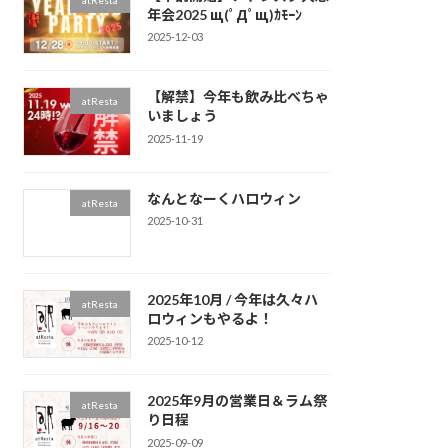
atResta
年会2025 щ(ﾟДﾟщ)ｶﾓｰﾝ
2025-12-03
【解禁】今年も飲み比べちゃ
atResta
いましょう
2025-11-19
なんとなーくハロウィン
atResta
2025-10-31
2025年10月 / 今年は久々ハ
atResta
ロウィンもやるよ！
2025-10-12
2025年9月の営業日＆ラム祭
atResta
り日程
2025-09-09