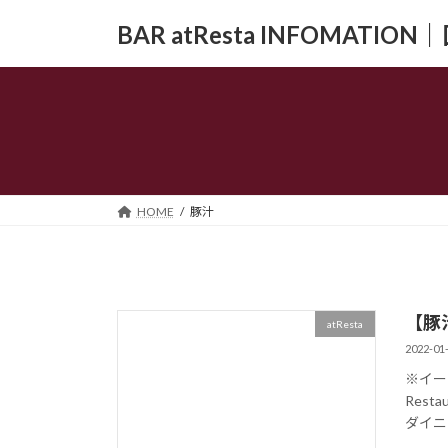
コ
ナ
BAR atResta INFOMAT
ン
ビ
テ
ゲ
ン
ー
ツ
シ
へ
ョ
ス
ン
キ
に
ッ
移
HOME
豚汁
プ
動
【豚
atResta
2022-01
※イー
Rest
ダイニン