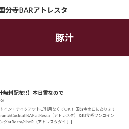
ION｜国分寺BARアトレスタ
豚汁
汁無料配布!!】本日雪なので
-06
トイン・テイクアウトご利用なくてOK！ 国分寺南口にあります
aurant&Cocktail BAR atResta（アトレスタ）＆肉食系ワンコイン
グatResta/dineR（アトレスタダイ […]