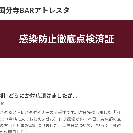
ION｜国分寺BARアトレスタ
感染防止徹底点検済証
報】どうにか対応頂けましたが…
-30
スタ＆アトレスタダイナーのヒデオです。昨日投稿しました「困
!!!!!（点検に来てもらえません）」の続報です。 本日、東京都の点
の方より無事お電話頂けました。点検日について、 担当：「最短
の水曜日に […]