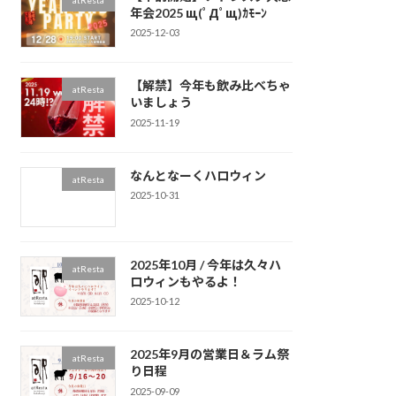
atResta
年会2025 щ(ﾟДﾟщ)ｶﾓｰﾝ
2025-12-03
【解禁】今年も飲み比べちゃ
atResta
いましょう
2025-11-19
なんとなーくハロウィン
atResta
2025-10-31
2025年10月 / 今年は久々ハ
atResta
ロウィンもやるよ！
2025-10-12
2025年9月の営業日＆ラム祭
atResta
り日程
2025-09-09