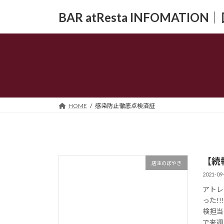
コ
ナ
BAR atResta INFOMAT
ン
ビ
テ
ゲ
ン
ー
ツ
シ
へ
ョ
ス
ン
キ
に
ッ
移
HOME
感染防止徹底点検済証
プ
動
【続
店主のぼやき
2021-09
アトレ
った!
検担当
で来週