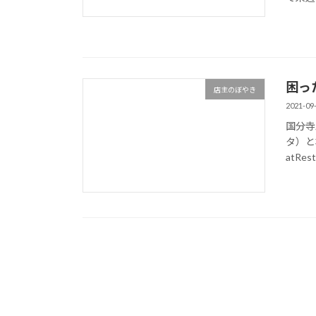
困っ
店主のぼやき
2021-09
国分寺駅
タ）と
atRe