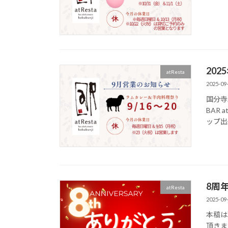
20
atResta
2025-09
国分寺駅
BAR
ップ出
8周
atResta
2025-09
本稿は
頂きま