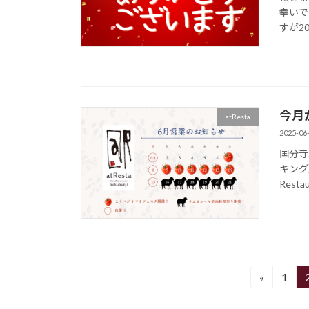
幸いで
すが20
今月
atResta
2025-06
国分寺
キング
Rest
投
«
1
固
定
稿