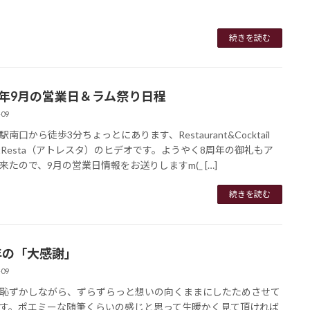
続きを読む
25年9月の営業日＆ラム祭り日程
-09
南口から徒歩3分ちょっとにあります、Restaurant&Cocktail
 atResta（アトレスタ）のヒデオです。ようやく8周年の御礼もア
来たので、9月の営業日情報をお送りしますm(_ […]
続きを読む
年の「大感謝」
-09
恥ずかしながら、ずらずらっと想いの向くままにしたためさせて
す。ポエミーな随筆くらいの感じと思って生暖かく見て頂ければ