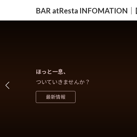
コ
ナ
BAR atResta INFOMAT
ン
ビ
テ
ゲ
ン
ー
ツ
シ
へ
ョ
ス
ン
キ
に
ッ
移
プ
動
ほっと一息、
ついていきませんか？
最新情報