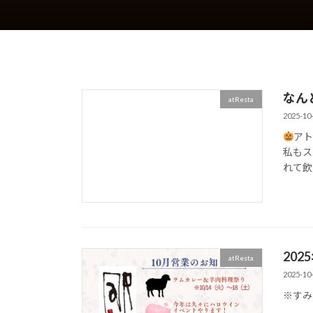
なん
atResta
2025-10
ア
私もス
れて飲ま
20
atResta
2025-10
※すみ