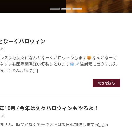
となーくハロウィン
-31
トレスタも久々になんとなーくハロウィンします
なんとなーく
タッフも医療関係ぽい仮装しとります
注射器にカクテル入
したり&#x1fa7 […]
続きを読む
25年10月 / 今年は久々ハロウィンもやるよ！
-12
ません、時間がなくてテキストは後日追加致しますm(_ _)m