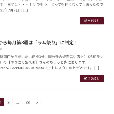
す。 まずは・・・！ いやもう、とっても遅くなってしまったので
25年7月7日に […]
続きを読む
から毎月第3週は「ラム祭り」に制定！
-03
駅南口からだいたい徒歩3分、国分寺の焼肉旨い店1位（私的ラン
）の【やきにく梨花園】さんのちょっと先にあります、
aurant&Cocktail BAR atResta（アトレスタ）のヒデオです。 […]
続きを読む
2
3
…
38
»
固
固
固
定
定
定